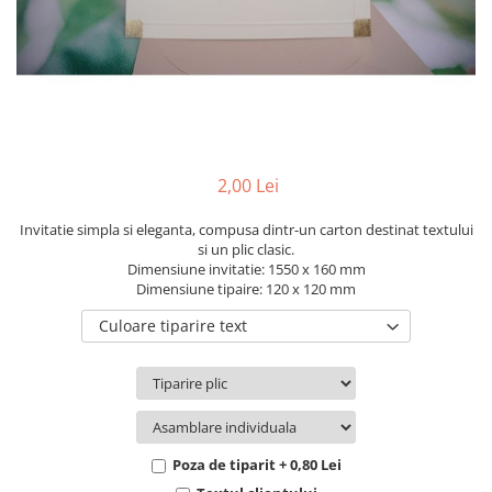
Pachete marturii
Cutii flori de hartie
Pungi si cutii prajituri
Cutii flori de sapun
Sticle si borcane
Cutii flori mixte
Cutii LUX
Aranjamente tematice
2025 Craciun
2,00 Lei
1 Martie
2020 Craciun si Anul Nou
Invitatie simpla si eleganta, compusa dintr-un carton destinat textului
si un plic clasic.
2021 Crăciun
Dimensiune invitatie: 1550 x 160 mm
2022 Crăciun
Dimensiune tipaire: 120 x 120 mm
2023 Crăciun
Culoare tiparire text
8 Martie
Paste
Toamna și Halloween
Valentine's Day
Buchete extravagante
Poza de tiparit + 0,80 Lei