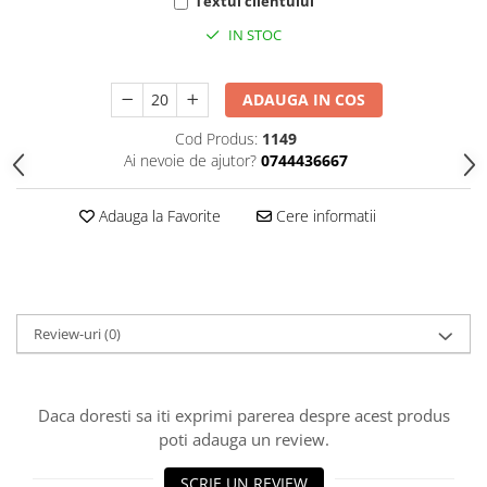
HOME & OFFICE Deco
Textul clientului
IN STOC
ADAUGA IN COS
Cod Produs:
1149
Ai nevoie de ajutor?
0744436667
Adauga la Favorite
Cere informatii
Review-uri
(0)
Daca doresti sa iti exprimi parerea despre acest produs
poti adauga un review.
SCRIE UN REVIEW