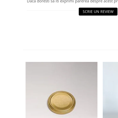
HOME & OFFICE Deco
Daca doresti sa iti exprimi parerea despre acest 
SCRIE UN REVIEW