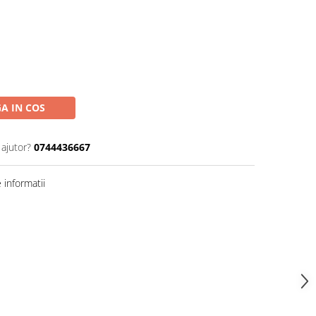
A IN COS
 ajutor?
0744436667
informatii