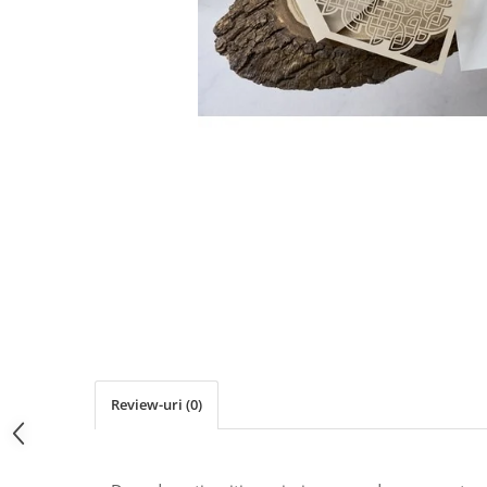
Pachete marturii
Cutii flori de hartie
Pungi si cutii prajituri
Cutii flori de sapun
Sticle si borcane
Cutii flori mixte
Cutii LUX
Aranjamente tematice
2025 Craciun
1 Martie
2020 Craciun si Anul Nou
2021 Crăciun
2022 Crăciun
2023 Crăciun
8 Martie
Paste
Toamna și Halloween
Review-uri
(0)
Valentine's Day
Buchete extravagante