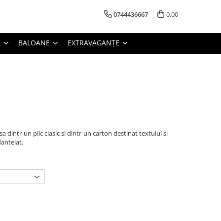
0744436667
0,00
L
BALOANE
EXTRAVAGANȚE
 dintr-un plic clasic si dintr-un carton destinat textului si
dantelat.
m