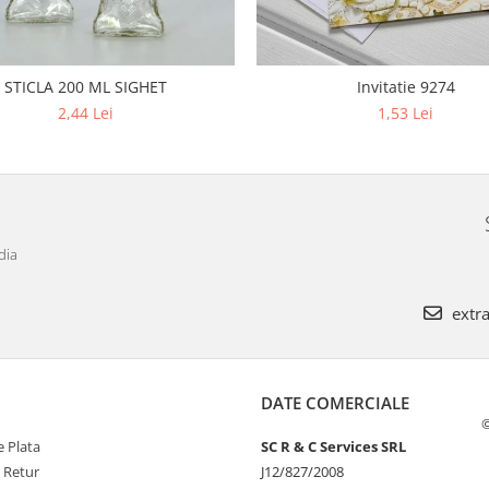
STICLA 200 ML SIGHET
Invitatie 9274
2,44 Lei
1,53 Lei
dia
extra
DATE COMERCIALE
©
 Plata
SC R & C Services SRL
e Retur
J12/827/2008