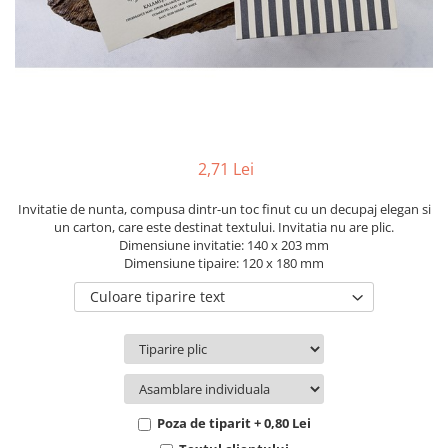
Pachete marturii
Cutii flori de hartie
Pungi si cutii prajituri
Cutii flori de sapun
Sticle si borcane
Cutii flori mixte
Cutii LUX
Aranjamente tematice
2025 Craciun
2,71 Lei
1 Martie
2020 Craciun si Anul Nou
Invitatie de nunta, compusa dintr-un toc finut cu un decupaj elegan si
un carton, care este destinat textului. Invitatia nu are plic.
2021 Crăciun
Dimensiune invitatie: 140 x 203 mm
2022 Crăciun
Dimensiune tipaire: 120 x 180 mm
2023 Crăciun
Culoare tiparire text
8 Martie
Paste
Toamna și Halloween
Valentine's Day
Buchete extravagante
Poza de tiparit + 0,80 Lei