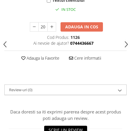
HOME & OFFICE Deco
Textul clientului
IN STOC
ADAUGA IN COS
Cod Produs:
1126
Ai nevoie de ajutor?
0744436667
Adauga la Favorite
Cere informatii
Review-uri
(0)
Daca doresti sa iti exprimi parerea despre acest produs
poti adauga un review.
SCRIE UN REVIEW