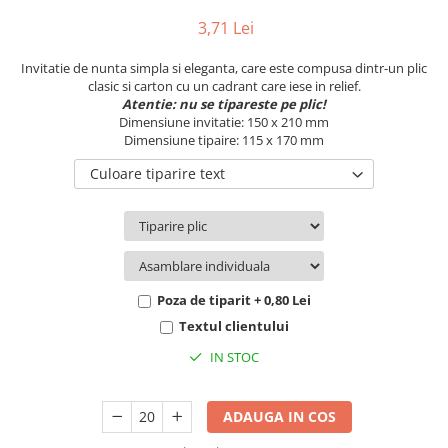
Pachete marturii
Cutii flori de hartie
3,71 Lei
Pungi si cutii prajituri
Cutii flori de sapun
Sticle si borcane
Invitatie de nunta simpla si eleganta, care este compusa dintr-un plic
Cutii flori mixte
clasic si carton cu un cadrant care iese in relief.
Cutii LUX
Atentie: nu se tipareste pe plic!
Dimensiune invitatie: 150 x 210 mm
Aranjamente tematice
Dimensiune tipaire: 115 x 170 mm
2025 Craciun
Culoare tiparire text
1 Martie
2020 Craciun si Anul Nou
2021 Crăciun
2022 Crăciun
2023 Crăciun
Poza de tiparit + 0,80 Lei
8 Martie
Textul clientului
Paste
IN STOC
Toamna și Halloween
Valentine's Day
ADAUGA IN COS
Buchete extravagante