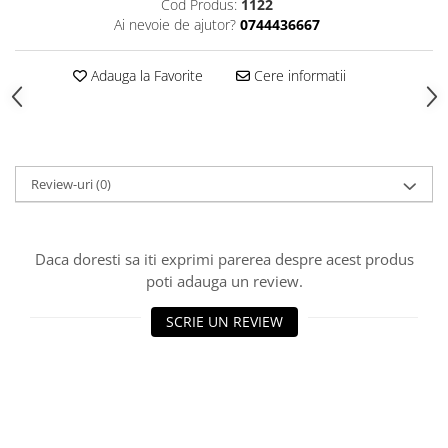
HOME & OFFICE Deco
Cod Produs:
1122
Ai nevoie de ajutor?
0744436667
Adauga la Favorite
Cere informatii
Review-uri
(0)
Daca doresti sa iti exprimi parerea despre acest produs
poti adauga un review.
SCRIE UN REVIEW