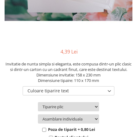
Pachete marturii
Cutii flori de hartie
Pungi si cutii prajituri
Cutii flori de sapun
Sticle si borcane
Cutii flori mixte
Cutii LUX
Aranjamente tematice
2025 Craciun
4,39 Lei
1 Martie
2020 Craciun si Anul Nou
Invitatie de nunta simpla si eleganta, este compusa dintr-un plic clasic
si dintr-un carton cu un cadrant finut, care este destinat textului.
2021 Crăciun
Dimensiune invitatie: 158 x 230 mm
2022 Crăciun
Dimensiune tipaire: 110 x 170 mm
2023 Crăciun
Culoare tiparire text
8 Martie
Paste
Toamna și Halloween
Valentine's Day
Buchete extravagante
Poza de tiparit + 0,80 Lei