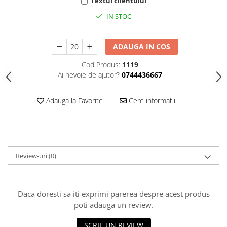
HOME & OFFICE Deco
Textul clientului
IN STOC
ADAUGA IN COS
Cod Produs:
1119
Ai nevoie de ajutor?
0744436667
Adauga la Favorite
Cere informatii
Review-uri
(0)
Daca doresti sa iti exprimi parerea despre acest produs
poti adauga un review.
SCRIE UN REVIEW