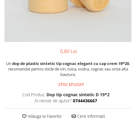
Pachete marturii
Cutii flori de hartie
Pungi si cutii prajituri
Cutii flori de sapun
Sticle si borcane
Cutii flori mixte
Cutii LUX
Aranjamente tematice
2025 Craciun
0,80 Lei
1 Martie
2020 Craciun si Anul Nou
Un
dop de plastic sintetic tip cognac elegant cu cap crem 19*20
,
recomandat pentru sticle de vin, tuica, vodca, cognac sau orice alta
2021 Crăciun
bautura.
2022 Crăciun
STOC EPUIZAT
2023 Crăciun
Cod Produs:
Dop tip cognac sintetic D 19*2
8 Martie
Ai nevoie de ajutor?
0744436667
Paste
Toamna și Halloween
Adauga la Favorite
Cere informatii
Valentine's Day
Buchete extravagante