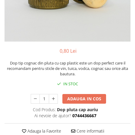
Pachete marturii
Cutii flori de hartie
Pungi si cutii prajituri
Cutii flori de sapun
Sticle si borcane
Cutii flori mixte
Cutii LUX
Aranjamente tematice
2025 Craciun
0,80 Lei
1 Martie
2020 Craciun si Anul Nou
Dop tip cognac din pluta cu cap plastic este un dop perfect care il
recomandam pentru sticle de vin, tuica, vodca, cognac sau orice alta
2021 Crăciun
bautura.
2022 Crăciun
IN STOC
2023 Crăciun
8 Martie
ADAUGA IN COS
Paste
Cod Produs:
Dop pluta cap auriu
Toamna și Halloween
Ai nevoie de ajutor?
0744436667
Valentine's Day
Buchete extravagante
Adauga la Favorite
Cere informatii