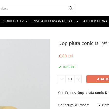
CESORII BOTEZ
INVITATII PERSONALIZATE
ATELIER FLORA
Dop pluta conic D 19
0,80 Lei
IN STOC
ADAUG
Cod Produs:
Dop pluta conic 
Adauga la Favorite
Cere 