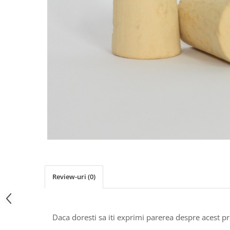
Pachete marturii
Cutii flori de hartie
Pungi si cutii prajituri
Cutii flori de sapun
Sticle si borcane
Cutii flori mixte
Cutii LUX
Aranjamente tematice
2025 Craciun
1 Martie
2020 Craciun si Anul Nou
2021 Crăciun
2022 Crăciun
2023 Crăciun
8 Martie
Paste
Review-uri
(0)
Toamna și Halloween
Valentine's Day
Buchete extravagante
Daca doresti sa iti exprimi parerea despre acest 