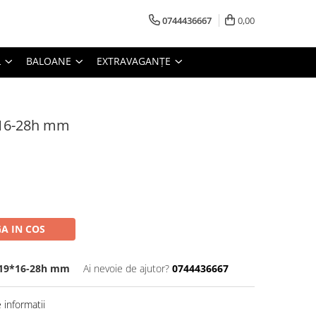
0744436667
0,00
L
BALOANE
EXTRAVAGANȚE
*16-28h mm
A IN COS
D 19*16-28h mm
Ai nevoie de ajutor?
0744436667
informatii