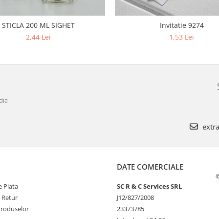
STICLA 200 ML SIGHET
Invitatie 9274
2,44 Lei
1,53 Lei
dia
extra
DATE COMERCIALE
©
 Plata
SC R & C Services SRL
e Retur
J12/827/2008
Produselor
23373785