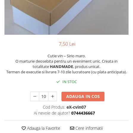
Pachete marturii
Cutii flori de hartie
Pungi si cutii prajituri
Cutii flori de sapun
Sticle si borcane
Cutii flori mixte
Cutii LUX
Aranjamente tematice
7,50 Lei
2025 Craciun
1 Martie
Cutie vin – Sirio maro.
O marturie deosebita pentru un eveniment unic. Creata in
2020 Craciun si Anul Nou
totalitate
HANDMADE
, produs unicat.
2021 Crăciun
Termen de executie si livrare 7-10 zile lucratoare (cu plata anticipata).
2022 Crăciun
IN STOC
2023 Crăciun
8 Martie
ADAUGA IN COS
Paste
Cod Produs:
eX-cvin07
Toamna și Halloween
Ai nevoie de ajutor?
0744436667
Valentine's Day
Buchete extravagante
Adauga la Favorite
Cere informatii