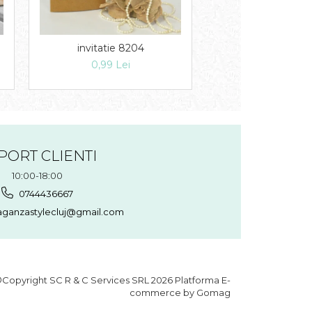
invitatie 8204
Invitatie 82
0,99 Lei
1,49 Lei
PORT CLIENTI
10:00-18:00
0744436667
aganzastylecluj@gmail.com
Copyright SC R & C Services SRL 2026
Platforma E-
commerce by Gomag