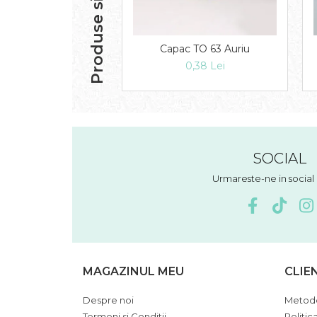
Produse similare
Capac TO 63 Auriu
0,38 Lei
SOCIAL
Urmareste-ne in socia
MAGAZINUL MEU
CLIE
Despre noi
Metode
Termeni si Conditii
Politic