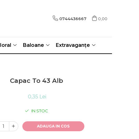
0744436667
0,00
loral
Baloane
Extravaganțe
Capac To 43 Alb
0,35 Lei
IN STOC
ADAUGA IN COS