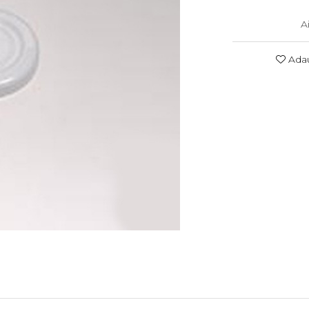
A
Adau