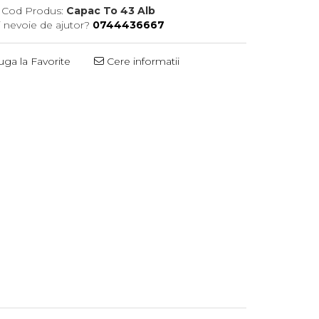
Cod Produs:
Capac To 43 Alb
i nevoie de ajutor?
0744436667
ga la Favorite
Cere informatii