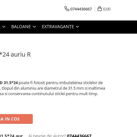
0744436667
0,00
L
BALOANE
EXTRAVAGANȚE
5*24 auriu R
 D 31.5*24
poate fi folosit pentru imbutelierea sticlelor de
a. Dopul din aluminiu are diametrul de 31.5 mm si inaltimea
a si conservarea continutului sticlei pentru mult timp.
A IN COS
31.5*24 aur
Ai nevoie de ajutor?
0744436667