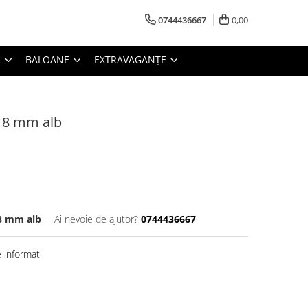
0744436667
0,00
L
BALOANE
EXTRAVAGANȚE
*18 mm alb
18 mm alb
Ai nevoie de ajutor?
0744436667
informatii