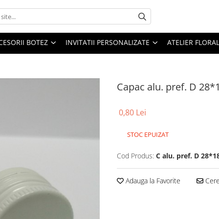
CESORII BOTEZ
INVITATII PERSONALIZATE
ATELIER FLORA
Capac alu. pref. D 28
0,80 Lei
STOC EPUIZAT
Cod Produs:
C alu. pref. D 28*
Adauga la Favorite
Cere 