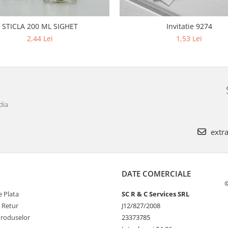
STICLA 200 ML SIGHET
Invitatie 9274
2,44 Lei
1,53 Lei
dia
extra
DATE COMERCIALE
©
 Plata
SC R & C Services SRL
e Retur
J12/827/2008
Produselor
23373785