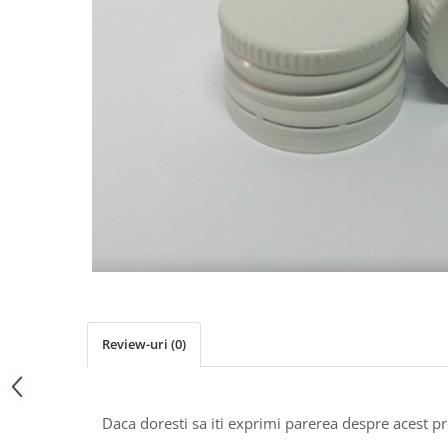
Pachete marturii
Cutii flori de hartie
Pungi si cutii prajituri
Cutii flori de sapun
Sticle si borcane
Cutii flori mixte
Cutii LUX
Aranjamente tematice
2025 Craciun
1 Martie
2020 Craciun si Anul Nou
2021 Crăciun
2022 Crăciun
2023 Crăciun
8 Martie
Paste
Review-uri
(0)
Toamna și Halloween
Valentine's Day
Buchete extravagante
Daca doresti sa iti exprimi parerea despre acest 