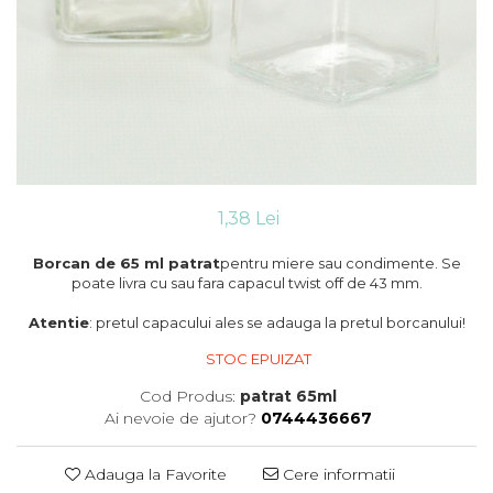
Cutii flori de hartie
Pungi si cutii prajituri
Cutii flori de sapun
Sticle si borcane
Cutii flori mixte
Cutii LUX
Aranjamente tematice
2025 Craciun
1 Martie
2020 Craciun si Anul Nou
1,38 Lei
2021 Crăciun
2022 Crăciun
Borcan de 65 ml patrat
pentru miere sau condimente. Se
2023 Crăciun
poate livra cu sau fara capacul twist off de 43 mm.
8 Martie
Atentie
: pretul capacului ales se adauga la pretul borcanului!
Paste
Toamna și Halloween
STOC EPUIZAT
Valentine's Day
Cod Produs:
patrat 65ml
Buchete extravagante
Ai nevoie de ajutor?
0744436667
HOME & OFFICE Deco
Adauga la Favorite
Cere informatii