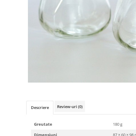
Pachete marturii
Cutii flori de hartie
Pungi si cutii prajituri
Cutii flori de sapun
Sticle si borcane
Cutii flori mixte
Cutii LUX
Aranjamente tematice
2025 Craciun
1 Martie
2020 Craciun si Anul Nou
2021 Crăciun
2022 Crăciun
2023 Crăciun
8 Martie
Paste
Review-uri
(0)
Descriere
Toamna și Halloween
Valentine's Day
Greutate
180 g
Buchete extravagante
Dimensiuni
87 × 60 × 98