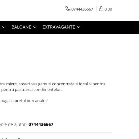
0744436667
0,00
L
BALOANE
EXTRAVAGANȚE
tru miere, sosuri sau gemuri concentrate si ideal si pentru
si pentru pastrarea condimentelor.
dauga la pretul borcanului!
voie de ajutor?
0744436667