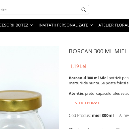
CESORII BOTEZ
INVITATII PERSONALIZATE
ATELIER FLORA
BORCAN 300 ML MIEL
1,19 Lei
Borcanul 300 ml Miel
potrivit pen
marturii de nunta. Se poate folosi 
Atentie
: pretul capacului ales se a
STOC EPUIZAT
Cod Produs:
miel 300ml
Ai ne