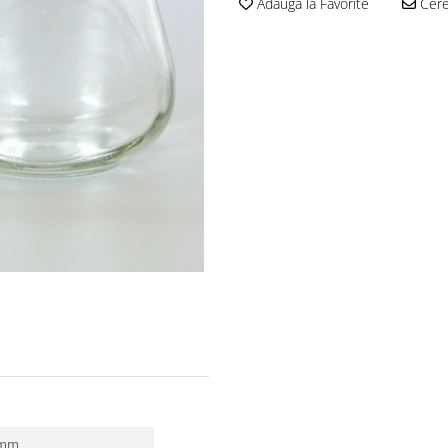
Adauga la Favorite
Cere 
 mm