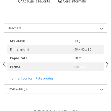
HOME & OFFICE Deco
Adauga la Favorite
Cere informatii
Descriere
Greutate
44 g
Dimensiuni
40 x 40 x 35
Capacitate
30 ml
Forma
Rotund
Informatii conformitate produs
Review-uri
(0)