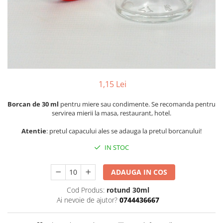
Pachete marturii
Cutii flori de hartie
Pungi si cutii prajituri
Cutii flori de sapun
Sticle si borcane
Cutii flori mixte
Cutii LUX
Aranjamente tematice
2025 Craciun
1,15 Lei
1 Martie
2020 Craciun si Anul Nou
Borcan de 30 ml
pentru miere sau condimente. Se recomanda pentru
servirea mierii la masa, restaurant, hotel.
2021 Crăciun
2022 Crăciun
Atentie
: pretul capacului ales se adauga la pretul borcanului!
2023 Crăciun
IN STOC
8 Martie
Paste
ADAUGA IN COS
Toamna și Halloween
Cod Produs:
rotund 30ml
Valentine's Day
Ai nevoie de ajutor?
0744436667
Buchete extravagante