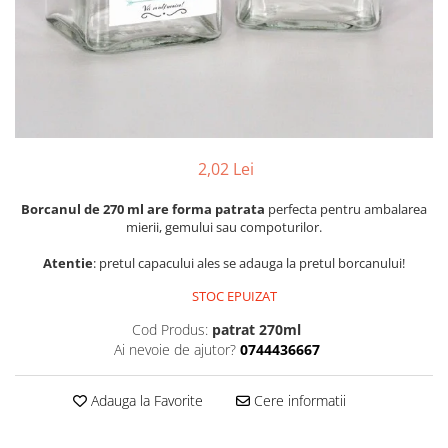
Pachete marturii
Cutii flori de hartie
Pungi si cutii prajituri
Cutii flori de sapun
Sticle si borcane
Cutii flori mixte
Cutii LUX
Aranjamente tematice
2025 Craciun
2,02 Lei
1 Martie
2020 Craciun si Anul Nou
Borcanul de 270 ml are forma patrata
perfecta pentru ambalarea
mierii, gemului sau compoturilor.
2021 Crăciun
2022 Crăciun
Atentie
: pretul capacului ales se adauga la pretul borcanului!
2023 Crăciun
STOC EPUIZAT
8 Martie
Cod Produs:
patrat 270ml
Paste
Ai nevoie de ajutor?
0744436667
Toamna și Halloween
Valentine's Day
Adauga la Favorite
Cere informatii
Buchete extravagante