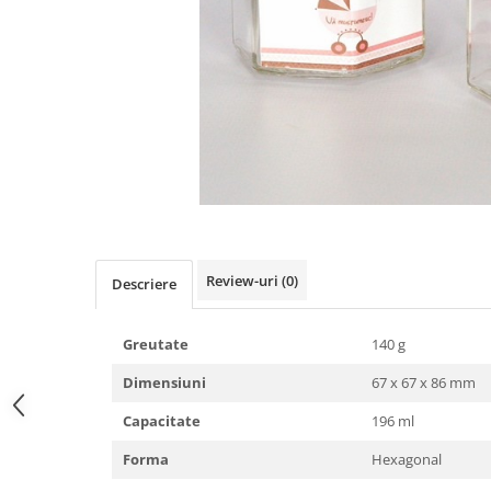
Pachete marturii
Cutii flori de hartie
Pungi si cutii prajituri
Cutii flori de sapun
Sticle si borcane
Cutii flori mixte
Cutii LUX
Aranjamente tematice
2025 Craciun
1 Martie
2020 Craciun si Anul Nou
2021 Crăciun
Review-uri
(0)
Descriere
2022 Crăciun
2023 Crăciun
8 Martie
Greutate
140 g
Paste
Dimensiuni
67 x 67 x 86 mm
Toamna și Halloween
Capacitate
196 ml
Valentine's Day
Buchete extravagante
Forma
Hexagonal