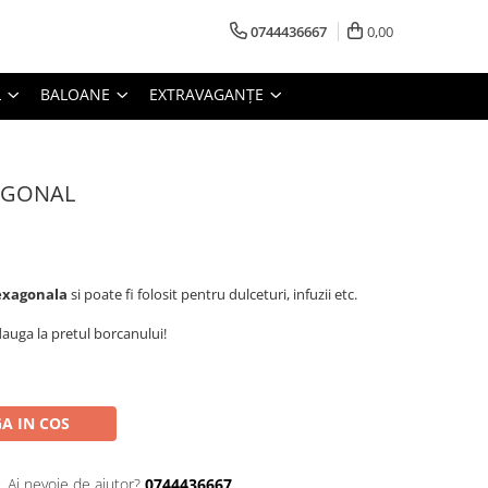
0744436667
0,00
L
BALOANE
EXTRAVAGANȚE
AGONAL
hexagonala
si poate fi folosit pentru dulceturi, infuzii etc.
dauga la pretul borcanului!
A IN COS
Ai nevoie de ajutor?
0744436667