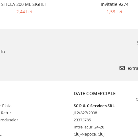
STICLA 200 ML SIGHET
Invitatie 9274
2,44 Lei
1,53 Lei
dia
extra
DATE COMERCIALE
©
 Plata
SC R & C Services SRL
e Retur
J12/827/2008
Produselor
23373785
Intre lacuri 24-26
L
Cluj-Napoca, Cluj