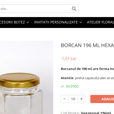
CESORII BOTEZ
INVITATII PERSONALIZATE
ATELIER FLORA
BORCAN 196 ML HEX
1,51 Lei
Borcanul de 196 ml are forma 
Atentie
: pretul capacului ales se a
IN STOC
ADAUG
Cod Produs:
hexagonal 196ml