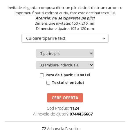
Pachete marturii
Cutii flori de hartie
Invitatie eleganta, compusa dintr-un plic clasic si dintr-un carton cu
Pungi si cutii prajituri
imprimeu finut si cadrant auriu, care este destinat textului.
Cutii flori de sapun
Sticle si borcane
Atentie: nu se tipareste pe plic!
Cutii flori mixte
Dimensiune invitatie: 150 x 216 mm
Dimensiune tipaire: 105 x 120 mm
Cutii LUX
Aranjamente tematice
Culoare tiparire text
2025 Craciun
1 Martie
2020 Craciun si Anul Nou
2021 Crăciun
Poza de tiparit + 0,80 Lei
2022 Crăciun
Textul clientului
2023 Crăciun
8 Martie
CERE OFERTA
Paste
Toamna și Halloween
Cod Produs:
1124
Valentine's Day
Ai nevoie de ajutor?
0744436667
Buchete extravagante
Adauga la Favorite