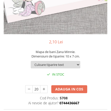
Pachete marturii
Cutii flori de hartie
Pungi si cutii prajituri
Cutii flori de sapun
Sticle si borcane
Cutii flori mixte
Cutii LUX
Aranjamente tematice
2025 Craciun
2,10 Lei
1 Martie
2020 Craciun si Anul Nou
Mapa de bani Zana Minnie.
Dimensiuni de tiparire: 10 x 7 cm.
2021 Crăciun
2022 Crăciun
2023 Crăciun
IN STOC
8 Martie
Paste
ADAUGA IN COS
Toamna și Halloween
Valentine's Day
Cod Produs:
5708
Ai nevoie de ajutor?
0744436667
Buchete extravagante