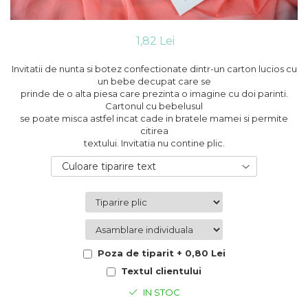
Cutii flori de hartie
Pungi si cutii prajituri
Cutii flori de sapun
Sticle si borcane
Cutii flori mixte
1,82 Lei
Cutii LUX
Invitatii de nunta si botez confectionate dintr-un carton lucios cu
Aranjamente tematice
un bebe decupat care se
2025 Craciun
prinde de o alta piesa care prezinta o imagine cu doi parinti.
Cartonul cu bebelusul
1 Martie
se poate misca astfel incat cade in bratele mamei si permite
2020 Craciun si Anul Nou
citirea
2021 Crăciun
textului. Invitatia nu contine plic.
2022 Crăciun
Culoare tiparire text
2023 Crăciun
8 Martie
Paste
Toamna și Halloween
Valentine's Day
Poza de tiparit + 0,80 Lei
Buchete extravagante
Textul clientului
HOME & OFFICE Deco
IN STOC