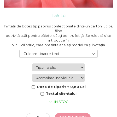
Cutii flori de hartie
Pungi si cutii prajituri
Cutii flori de sapun
Sticle si borcane
Cutii flori mixte
1,39 Lei
Cutii LUX
Invitaţii de botez tip papirus confecţionate dintr-un carton lucios,
Aranjamente tematice
fiind
2025 Craciun
potrivită atât pentru băieţel cât şi pentru fetiţă. Se rulează şi se
introduce în
1 Martie
plicul cilindric, care prezintă acelaşi model ca şi invitaţia.
2020 Craciun si Anul Nou
2021 Crăciun
Culoare tiparire text
2022 Crăciun
2023 Crăciun
8 Martie
Paste
Toamna și Halloween
Poza de tiparit + 0,80 Lei
Valentine's Day
Textul clientului
Buchete extravagante
IN STOC
HOME & OFFICE Deco