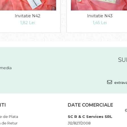
Invitatie N42
Invitatie N43
1,82 Lei
1,45 Lei
SU
l media
extrav
NTI
DATE COMERCIALE
©
 de Plata
SC R & C Services SRL
a de Retur
J12/827/2008