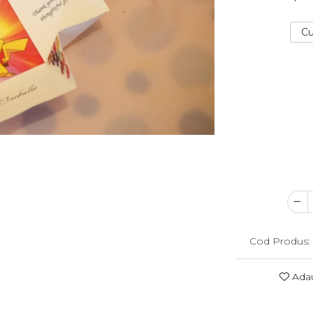
Cu
Cod Produs:
Adau