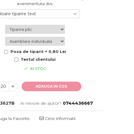
evenimentului dvs.
loare tiparire text
Poza de tiparit + 0,80 Lei
Textul clientului
IN STOC
ADAUGA IN COS
3627B
Ai nevoie de ajutor?
0744436667
ga la Favorite
Cere informatii