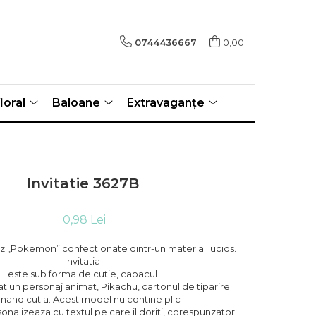
0744436667
0,00
loral
Baloane
Extravaganțe
Invitatie 3627B
0,98 Lei
tez „Pokemon” confectionate dintr-un material lucios.
Invitatia
este sub forma de cutie, capacul
 un personaj animat, Pikachu, cartonul de tiparire
mand cutia. Acest model nu contine plic
rsonalizeaza cu textul pe care il doriti, corespunzator