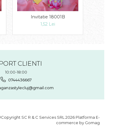
Invitatie 18
Invitatie 18001B
1,39 Lei
1,52 Lei
PORT CLIENTI
10:00-18:00
0744436667
aganzastylecluj@gmail.com
Copyright SC R & C Services SRL 2026
Platforma E-
commerce by Gomag