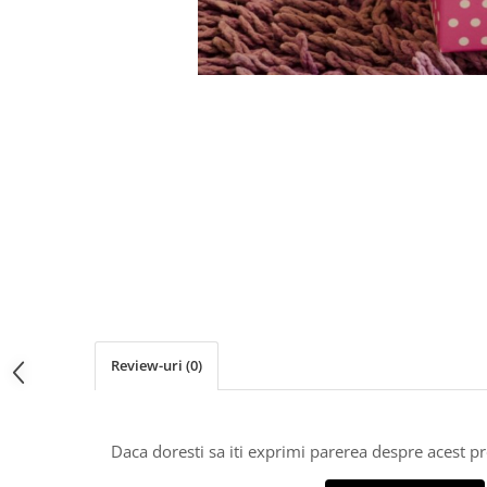
Pachete marturii
Cutii flori de hartie
Pungi si cutii prajituri
Cutii flori de sapun
Sticle si borcane
Cutii flori mixte
Cutii LUX
Aranjamente tematice
2025 Craciun
1 Martie
2020 Craciun si Anul Nou
2021 Crăciun
2022 Crăciun
2023 Crăciun
8 Martie
Review-uri
(0)
Paste
Toamna și Halloween
Valentine's Day
Daca doresti sa iti exprimi parerea despre acest 
Buchete extravagante