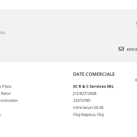
dia
extra
DATE COMERCIALE
©
 Plata
SC R & C Services SRL
e Retur
J12/827/2008
Produselor
23373785
Intre lacuri 24-26
L
Cluj-Napoca, Cluj