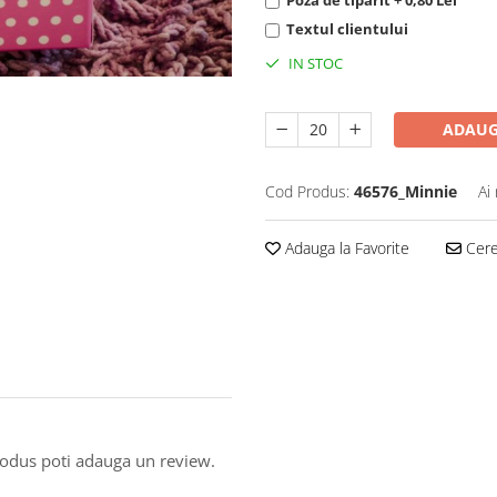
Poza de tiparit + 0,80 Lei
Textul clientului
IN STOC
ADAUG
Cod Produs:
46576_Minnie
Ai
Adauga la Favorite
Cere 
produs poti adauga un review.