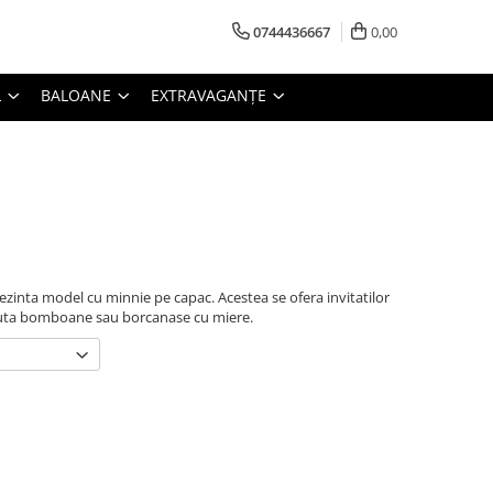
0744436667
0,00
L
BALOANE
EXTRAVAGANȚE
ezinta model cu minnie pe capac. Acestea se ofera invitatilor
utiuta bomboane sau borcanase cu miere.