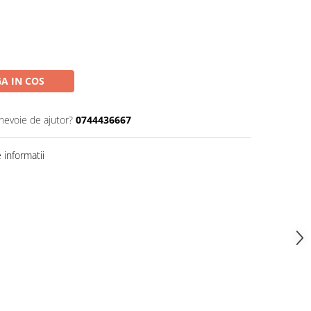
A IN COS
 nevoie de ajutor?
0744436667
informatii