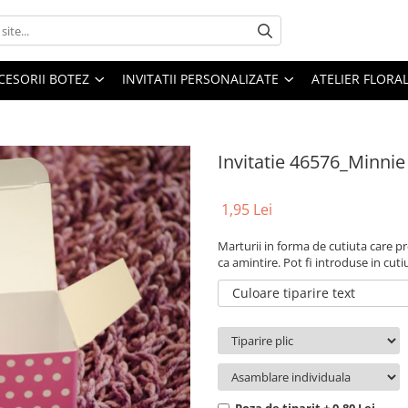
CESORII BOTEZ
INVITATII PERSONALIZATE
ATELIER FLORA
Invitatie 46576_Minnie
1,95 Lei
Marturii in forma de cutiuta care pr
ca amintire. Pot fi introduse in c
Culoare tiparire text