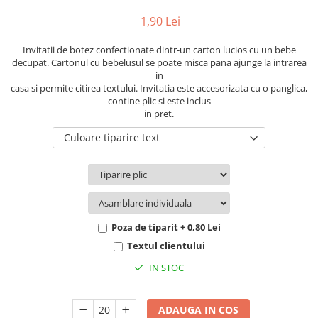
Pachete marturii
Cutii flori de hartie
1,90 Lei
Pungi si cutii prajituri
Cutii flori de sapun
Sticle si borcane
Invitatii de botez confectionate dintr-un carton lucios cu un bebe
Cutii flori mixte
decupat. Cartonul cu bebelusul se poate misca pana ajunge la intrarea
Cutii LUX
in
casa si permite citirea textului. Invitatia este accesorizata cu o panglica,
Aranjamente tematice
contine plic si este inclus
2025 Craciun
in pret.
1 Martie
Culoare tiparire text
2020 Craciun si Anul Nou
2021 Crăciun
2022 Crăciun
2023 Crăciun
8 Martie
Poza de tiparit + 0,80 Lei
Paste
Textul clientului
Toamna și Halloween
IN STOC
Valentine's Day
Buchete extravagante
ADAUGA IN COS