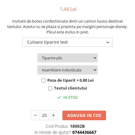
Pachete marturii
Cutii flori de hartie
1,44 Lei
Pungi si cutii prajituri
Cutii flori de sapun
Sticle si borcane
Invitatii de botez confectionate dintr-un carton lucios destinat
Cutii flori mixte
textului. Acesta nu se pliaza si prezinta pe margini personaje disney.
Cutii LUX
Plicul este inclus in pret.
Aranjamente tematice
Culoare tiparire text
2025 Craciun
1 Martie
2020 Craciun si Anul Nou
2021 Crăciun
2022 Crăciun
Poza de tiparit + 0,80 Lei
2023 Crăciun
Textul clientului
8 Martie
IN STOC
Paste
Toamna și Halloween
ADAUGA IN COS
Valentine's Day
Buchete extravagante
Cod Produs:
18002B
Ai nevoie de ajutor?
0744436667