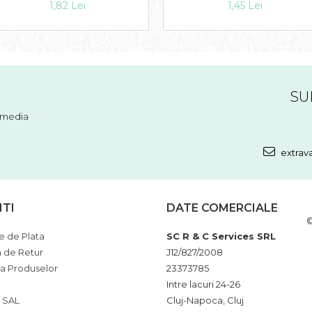
1,82 Lei
1,45 Lei
SU
l media
extrav
NTI
DATE COMERCIALE
©
 de Plata
SC R & C Services SRL
a de Retur
J12/827/2008
ia Produselor
23373785
Intre lacuri 24-26
 SAL
Cluj-Napoca, Cluj