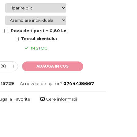
Poza de tiparit + 0,80 Lei
Textul clientului
IN STOC
ADAUGA IN COS
15729
Ai nevoie de ajutor?
0744436667
ga la Favorite
Cere informatii