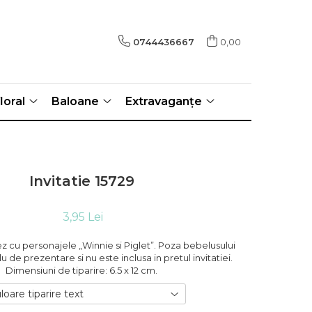
0744436667
0,00
loral
Baloane
Extravaganțe
Invitatie 15729
3,95 Lei
ez cu personajele „Winnie si Piglet”. Poza bebelusului
lu de prezentare si nu este inclusa in pretul invitatiei.
Dimensiuni de tiparire: 6.5 x 12 cm.
loare tiparire text