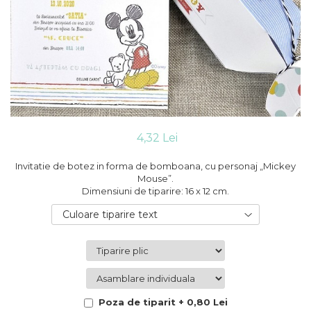
Cutii flori de hartie
Pungi si cutii prajituri
Cutii flori de sapun
Sticle si borcane
Cutii flori mixte
Cutii LUX
Aranjamente tematice
2025 Craciun
1 Martie
2020 Craciun si Anul Nou
4,32 Lei
2021 Crăciun
2022 Crăciun
Invitatie de botez in forma de bomboana, cu personaj „Mickey
2023 Crăciun
Mouse”.
Dimensiuni de tiparire: 16 x 12 cm.
8 Martie
Paste
Culoare tiparire text
Toamna și Halloween
Valentine's Day
Buchete extravagante
HOME & OFFICE Deco
Poza de tiparit + 0,80 Lei