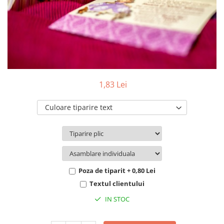
Pachete marturii
Cutii flori de hartie
Pungi si cutii prajituri
Cutii flori de sapun
Sticle si borcane
Cutii flori mixte
Cutii LUX
Aranjamente tematice
2025 Craciun
1,83 Lei
1 Martie
2020 Craciun si Anul Nou
Culoare tiparire text
2021 Crăciun
2022 Crăciun
2023 Crăciun
8 Martie
Paste
Poza de tiparit + 0,80 Lei
Toamna și Halloween
Textul clientului
Valentine's Day
IN STOC
Buchete extravagante