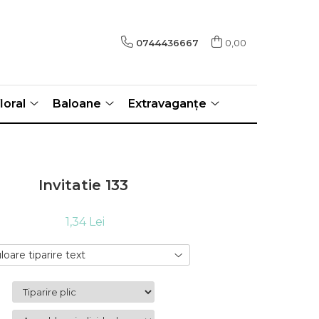
0744436667
0,00
loral
Baloane
Extravaganțe
Invitatie 133
1,34 Lei
loare tiparire text