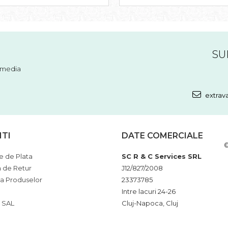
SU
l media
extrav
NTI
DATE COMERCIALE
©
 de Plata
SC R & C Services SRL
a de Retur
J12/827/2008
ia Produselor
23373785
Intre lacuri 24-26
 SAL
Cluj-Napoca, Cluj