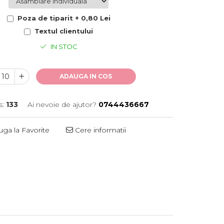
Poza de tiparit + 0,80 Lei
Textul clientului
IN STOC
ADAUGA IN COS
s:
133
Ai nevoie de ajutor?
0744436667
ga la Favorite
Cere informatii