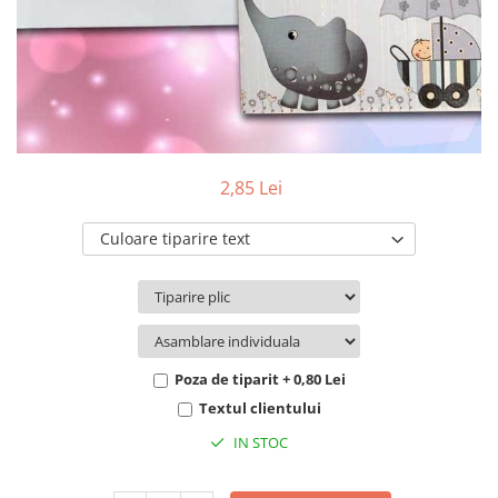
Pachete marturii
Cutii flori de hartie
Pungi si cutii prajituri
Cutii flori de sapun
Sticle si borcane
Cutii flori mixte
Cutii LUX
Aranjamente tematice
2025 Craciun
2,85 Lei
1 Martie
2020 Craciun si Anul Nou
Culoare tiparire text
2021 Crăciun
2022 Crăciun
2023 Crăciun
8 Martie
Paste
Poza de tiparit + 0,80 Lei
Toamna și Halloween
Textul clientului
Valentine's Day
IN STOC
Buchete extravagante