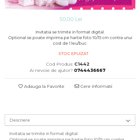
Cutii flori de hartie
Pungi si cutii prajituri
Cutii flori de sapun
Sticle si borcane
Cutii flori mixte
50,00 Lei
Cutii LUX
Invitatia se trimite in format digital.
Aranjamente tematice
Optional se poate imprima pe hartie foto 10/15 cm contra unui
2025 Craciun
cost de 1 leu/buc.
1 Martie
STOC EPUIZAT
2020 Craciun si Anul Nou
Cod Produs:
C1442
2021 Crăciun
Ai nevoie de ajutor?
0744436667
2022 Crăciun
2023 Crăciun
Adauga la Favorite
Cere informatii
8 Martie
Paste
Toamna și Halloween
Valentine's Day
Buchete extravagante
Descriere
HOME & OFFICE Deco
Invitatia se trimite in format digital.
Optional se poate imprima pe hartie foto 10/15 cm contra