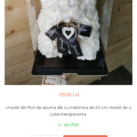
Pachete marturii
Cutii flori de hartie
Pungi si cutii prajituri
Cutii flori de sapun
Sticle si borcane
Cutii flori mixte
Cutii LUX
Aranjamente tematice
2025 Craciun
1 Martie
2020 Craciun si Anul Nou
2021 Crăciun
2022 Crăciun
2023 Crăciun
69,00 Lei
8 Martie
Paste
Ursulet din flori de spuma alb cu inaltimea de 20 cm, insotit de o
Toamna și Halloween
cutie transparenta.
Valentine's Day
IN STOC
Buchete extravagante