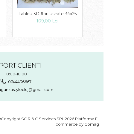
8
Tablou 3D flori uscate 34x25
Cutie cu flori d
109,00 Lei
46,00 Lei
PORT CLIENTI
10:00-18:00
0744436667
aganzastylecluj@gmail.com
Copyright SC R & C Services SRL 2026
Platforma E-
commerce by Gomag