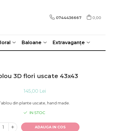
0744436667
0,00
loral
Baloane
Extravaganțe
lou 3D flori uscate 43x43
145,00 Lei
Tablou din plante uscate, hand made.
IN STOC
ADAUGA IN COS