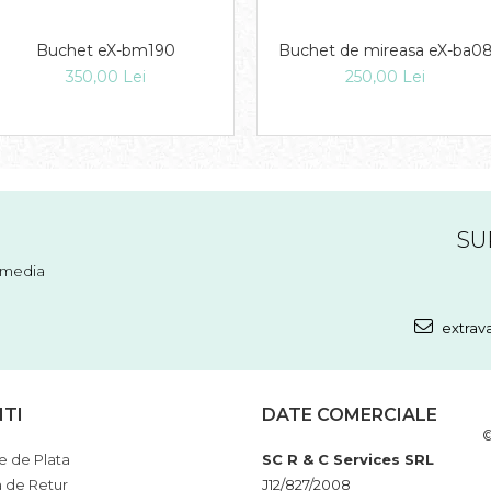
Buchet eX-bm190
Buchet de mireasa eX-ba0
350,00 Lei
250,00 Lei
SU
l media
extrav
NTI
DATE COMERCIALE
©
 de Plata
SC R & C Services SRL
a de Retur
J12/827/2008