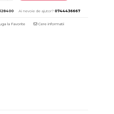
328400
Ai nevoie de ajutor?
0744436667
ga la Favorite
Cere informatii