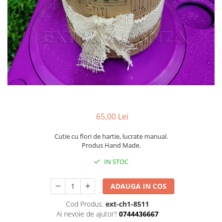
Pachete marturii
Cutii flori de hartie
Pungi si cutii prajituri
Cutii flori de sapun
Sticle si borcane
Cutii flori mixte
Cutii LUX
Aranjamente tematice
2025 Craciun
1 Martie
2020 Craciun si Anul Nou
65,00 Lei
2021 Crăciun
2022 Crăciun
Cutie cu flori de hartie, lucrate manual.
2023 Crăciun
Produs Hand Made.
8 Martie
IN STOC
Paste
Toamna și Halloween
ADAUGA IN COS
Valentine's Day
Cod Produs:
ext-ch1-8511
Buchete extravagante
Ai nevoie de ajutor?
0744436667