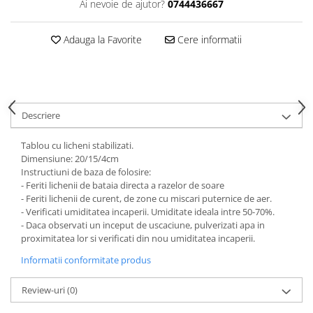
HOME & OFFICE Deco
Ai nevoie de ajutor?
0744436667
Adauga la Favorite
Cere informatii
Descriere
Tablou cu licheni stabilizati.
Dimensiune: 20/15/4cm
Instructiuni de baza de folosire:
- Feriti lichenii de bataia directa a razelor de soare
- Feriti lichenii de curent, de zone cu miscari puternice de aer.
- Verificati umiditatea incaperii. Umiditate ideala intre 50-70%.
- Daca observati un inceput de uscaciune, pulverizati apa in
proximitatea lor si verificati din nou umiditatea incaperii.
Informatii conformitate produs
Review-uri
(0)