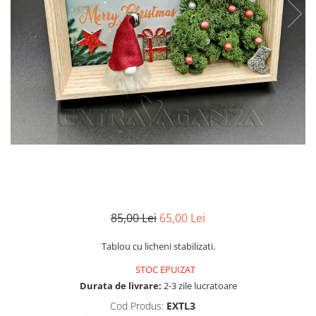
Pachete marturii
Cutii flori de hartie
Pungi si cutii prajituri
Cutii flori de sapun
Sticle si borcane
Cutii flori mixte
Cutii LUX
Aranjamente tematice
2025 Craciun
1 Martie
2020 Craciun si Anul Nou
2021 Crăciun
2022 Crăciun
2023 Crăciun
85,00 Lei
65,00 Lei
8 Martie
Paste
Tablou cu licheni stabilizati.
Toamna și Halloween
STOC EPUIZAT
Valentine's Day
Durata de livrare:
2-3 zile lucratoare
Buchete extravagante
Cod Produs:
EXTL3