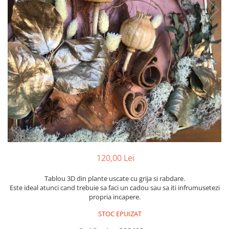
Pachete marturii
Cutii flori de hartie
Pungi si cutii prajituri
Cutii flori de sapun
Sticle si borcane
Cutii flori mixte
Cutii LUX
Aranjamente tematice
2025 Craciun
1 Martie
2020 Craciun si Anul Nou
2021 Crăciun
2022 Crăciun
2023 Crăciun
120,00 Lei
8 Martie
Paste
Tablou 3D din plante uscate cu grija si rabdare.
Toamna și Halloween
Este ideal atunci cand trebuie sa faci un cadou sau sa iti infrumusetezi
propria incapere.
Valentine's Day
Buchete extravagante
STOC EPUIZAT