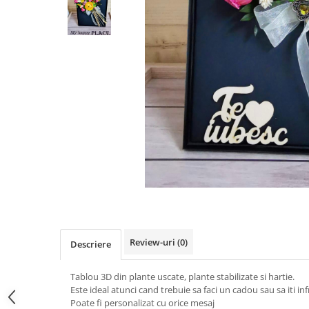
Pachete marturii
Cutii flori de hartie
Pungi si cutii prajituri
Cutii flori de sapun
Sticle si borcane
Cutii flori mixte
Cutii LUX
Aranjamente tematice
2025 Craciun
1 Martie
2020 Craciun si Anul Nou
2021 Crăciun
2022 Crăciun
2023 Crăciun
8 Martie
Paste
Review-uri
(0)
Descriere
Toamna și Halloween
Valentine's Day
Tablou 3D din plante uscate, plante stabilizate si hartie.
Buchete extravagante
Este ideal atunci cand trebuie sa faci un cadou sau sa iti i
Poate fi personalizat cu orice mesaj