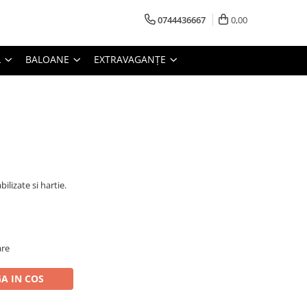
0744436667
0,00
L
BALOANE
EXTRAVAGANȚE
ilizate si hartie.
are
A IN COS