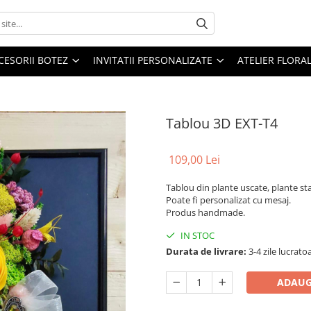
CESORII BOTEZ
INVITATII PERSONALIZATE
ATELIER FLORA
Tablou 3D EXT-T4
109,00 Lei
Tablou din plante uscate, plante stab
Poate fi personalizat cu mesaj.
Produs handmade.
IN STOC
Durata de livrare:
3-4 zile lucrato
ADAUG