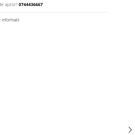
de ajutor?
0744436667
informatii