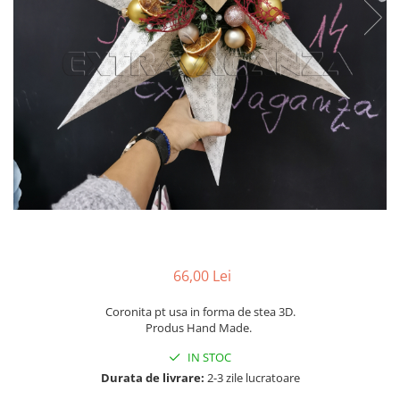
Pachete marturii
Cutii flori de hartie
Pungi si cutii prajituri
Cutii flori de sapun
Sticle si borcane
Cutii flori mixte
Cutii LUX
Aranjamente tematice
2025 Craciun
1 Martie
2020 Craciun si Anul Nou
2021 Crăciun
2022 Crăciun
2023 Crăciun
66,00 Lei
8 Martie
Paste
Coronita pt usa in forma de stea 3D.
Toamna și Halloween
Produs Hand Made.
Valentine's Day
IN STOC
Buchete extravagante
Durata de livrare:
2-3 zile lucratoare