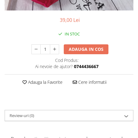
Pachete marturii
Cutii flori de hartie
Pungi si cutii prajituri
Cutii flori de sapun
Sticle si borcane
39,00 Lei
Cutii flori mixte
Cutii LUX
IN STOC
Aranjamente tematice
2025 Craciun
ADAUGA IN COS
1 Martie
Cod Produs:
2020 Craciun si Anul Nou
Ai nevoie de ajutor?
0744436667
2021 Crăciun
2022 Crăciun
Adauga la Favorite
Cere informatii
2023 Crăciun
8 Martie
Paste
Toamna și Halloween
Review-uri
(0)
Valentine's Day
Buchete extravagante