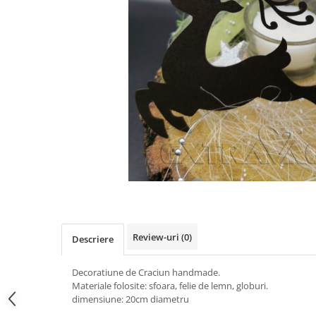
Pachete marturii
Cutii flori de hartie
Pungi si cutii prajituri
Cutii flori de sapun
Sticle si borcane
Cutii flori mixte
Cutii LUX
Aranjamente tematice
2025 Craciun
1 Martie
2020 Craciun si Anul Nou
2021 Crăciun
2022 Crăciun
2023 Crăciun
8 Martie
Review-uri
(0)
Paste
Descriere
Toamna și Halloween
Decoratiune de Craciun handmade.
Valentine's Day
Materiale folosite: sfoara, felie de lemn, globuri.
Buchete extravagante
dimensiune: 20cm diametru