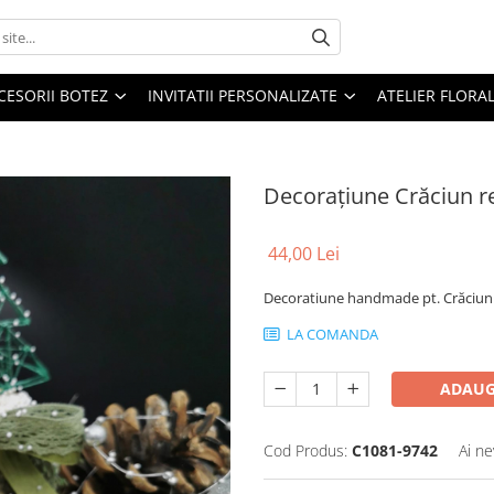
CESORII BOTEZ
INVITATII PERSONALIZATE
ATELIER FLORA
Decorațiune Crăciun r
44,00 Lei
Decoratiune handmade pt. Crăciun 
LA COMANDA
ADAUG
Cod Produs:
C1081-9742
Ai ne