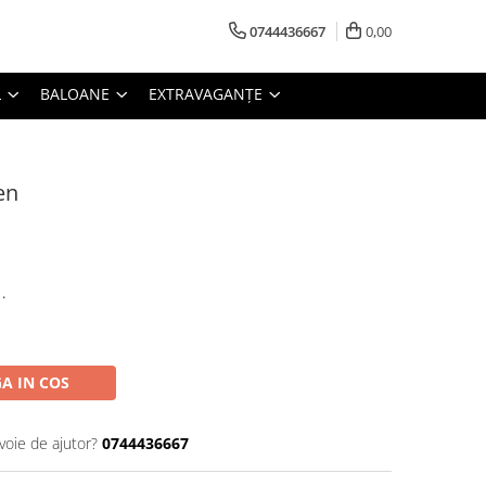
0744436667
0,00
L
BALOANE
EXTRAVAGANȚE
en
.
A IN COS
voie de ajutor?
0744436667