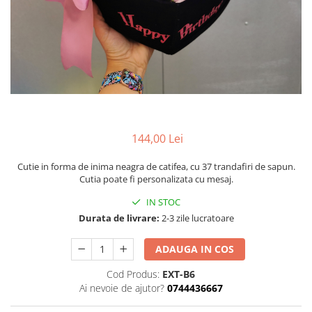
Pachete marturii
Cutii flori de hartie
Pungi si cutii prajituri
Cutii flori de sapun
Sticle si borcane
Cutii flori mixte
Cutii LUX
Aranjamente tematice
2025 Craciun
1 Martie
144,00 Lei
2020 Craciun si Anul Nou
2021 Crăciun
Cutie in forma de inima neagra de catifea, cu 37 trandafiri de sapun.
Cutia poate fi personalizata cu mesaj.
2022 Crăciun
2023 Crăciun
IN STOC
8 Martie
Durata de livrare:
2-3 zile lucratoare
Paste
ADAUGA IN COS
Toamna și Halloween
Valentine's Day
Cod Produs:
EXT-B6
Ai nevoie de ajutor?
0744436667
Buchete extravagante