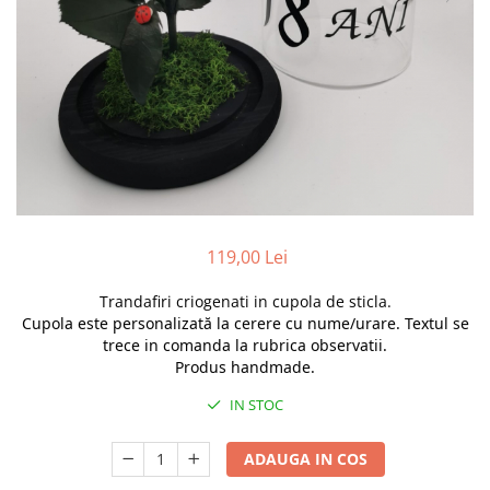
Pachete marturii
Cutii flori de hartie
Pungi si cutii prajituri
Cutii flori de sapun
Sticle si borcane
Cutii flori mixte
Cutii LUX
Aranjamente tematice
2025 Craciun
1 Martie
2020 Craciun si Anul Nou
119,00 Lei
2021 Crăciun
2022 Crăciun
Trandafiri criogenati in cupola de sticla.
2023 Crăciun
Cupola este personalizată la cerere cu nume/urare. Textul se
8 Martie
trece in comanda la rubrica observatii.
Produs handmade.
Paste
Toamna și Halloween
IN STOC
Valentine's Day
Buchete extravagante
ADAUGA IN COS