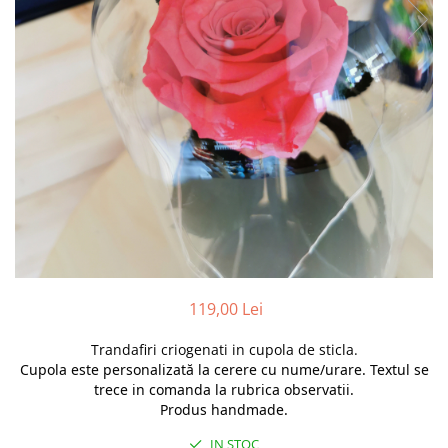
Pachete marturii
Cutii flori de hartie
Pungi si cutii prajituri
Cutii flori de sapun
Sticle si borcane
Cutii flori mixte
Cutii LUX
Aranjamente tematice
2025 Craciun
1 Martie
2020 Craciun si Anul Nou
2021 Crăciun
2022 Crăciun
2023 Crăciun
119,00 Lei
8 Martie
Paste
Trandafiri criogenati in cupola de sticla.
Toamna și Halloween
Cupola este personalizată la cerere cu nume/urare. Textul se
trece in comanda la rubrica observatii.
Valentine's Day
Produs handmade.
Buchete extravagante
IN STOC