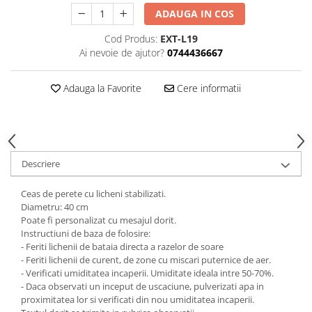
HOME & OFFICE Deco
ADAUGA IN COS
Cod Produs:
EXT-L19
Ai nevoie de ajutor?
0744436667
Adauga la Favorite
Cere informatii
Descriere
Ceas de perete cu licheni stabilizati.
Diametru: 40 cm
Poate fi personalizat cu mesajul dorit.
Instructiuni de baza de folosire:
- Feriti lichenii de bataia directa a razelor de soare
- Feriti lichenii de curent, de zone cu miscari puternice de aer.
- Verificati umiditatea incaperii. Umiditate ideala intre 50-70%.
- Daca observati un inceput de uscaciune, pulverizati apa in
proximitatea lor si verificati din nou umiditatea incaperii.