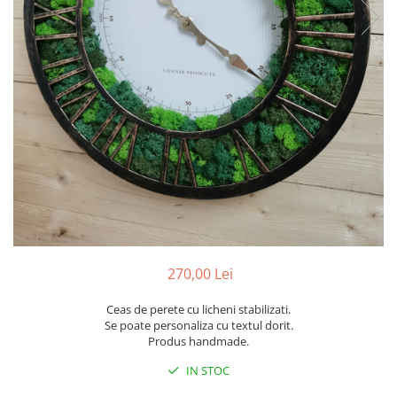
Pachete marturii
Cutii flori de hartie
Pungi si cutii prajituri
Cutii flori de sapun
Sticle si borcane
Cutii flori mixte
Cutii LUX
Aranjamente tematice
2025 Craciun
1 Martie
2020 Craciun si Anul Nou
2021 Crăciun
2022 Crăciun
2023 Crăciun
270,00 Lei
8 Martie
Paste
Ceas de perete cu licheni stabilizati.
Toamna și Halloween
Se poate personaliza cu textul dorit.
Produs handmade.
Valentine's Day
Buchete extravagante
IN STOC