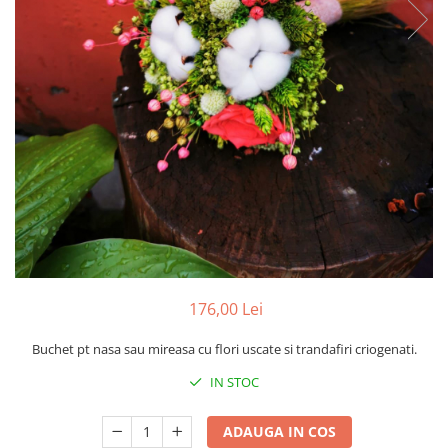
Pachete marturii
Cutii flori de hartie
Pungi si cutii prajituri
Cutii flori de sapun
Sticle si borcane
Cutii flori mixte
Cutii LUX
Aranjamente tematice
2025 Craciun
1 Martie
2020 Craciun si Anul Nou
2021 Crăciun
2022 Crăciun
2023 Crăciun
176,00 Lei
8 Martie
Paste
Buchet pt nasa sau mireasa cu flori uscate si trandafiri criogenati.
Toamna și Halloween
IN STOC
Valentine's Day
Buchete extravagante
ADAUGA IN COS