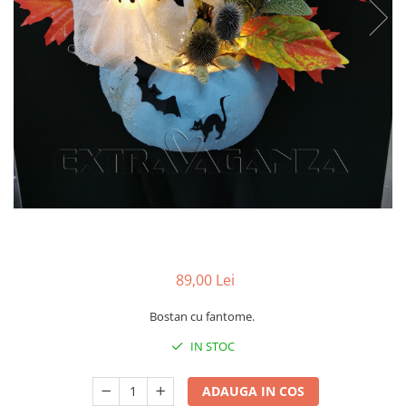
Pachete marturii
Cutii flori de hartie
Pungi si cutii prajituri
Cutii flori de sapun
Sticle si borcane
Cutii flori mixte
Cutii LUX
Aranjamente tematice
2025 Craciun
1 Martie
2020 Craciun si Anul Nou
2021 Crăciun
2022 Crăciun
2023 Crăciun
89,00 Lei
8 Martie
Paste
Bostan cu fantome.
Toamna și Halloween
IN STOC
Valentine's Day
Buchete extravagante
ADAUGA IN COS