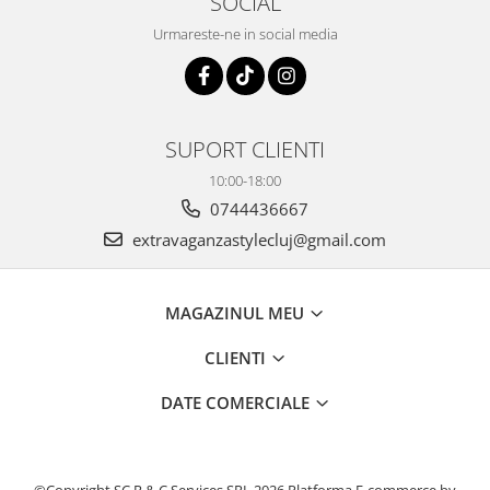
SOCIAL
Urmareste-ne in social media
SUPORT CLIENTI
10:00-18:00
0744436667
extravaganzastylecluj@gmail.com
MAGAZINUL MEU
CLIENTI
DATE COMERCIALE
©Copyright SC R & C Services SRL 2026
Platforma E-commerce by