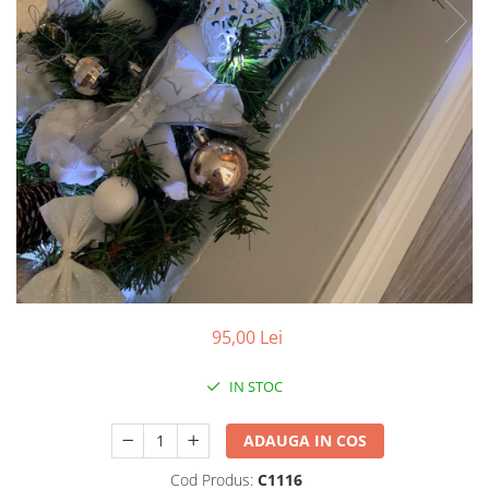
Pachete marturii
Cutii flori de hartie
Pungi si cutii prajituri
Cutii flori de sapun
Sticle si borcane
Cutii flori mixte
Cutii LUX
Aranjamente tematice
2025 Craciun
1 Martie
2020 Craciun si Anul Nou
2021 Crăciun
2022 Crăciun
2023 Crăciun
95,00 Lei
8 Martie
Paste
IN STOC
Toamna și Halloween
Valentine's Day
ADAUGA IN COS
Buchete extravagante
Cod Produs:
C1116