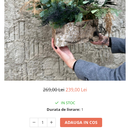
Pachete marturii
Cutii flori de hartie
Pungi si cutii prajituri
Cutii flori de sapun
Sticle si borcane
Cutii flori mixte
Cutii LUX
Aranjamente tematice
2025 Craciun
1 Martie
2020 Craciun si Anul Nou
2021 Crăciun
2022 Crăciun
2023 Crăciun
269,00 Lei
239,00 Lei
8 Martie
Paste
IN STOC
Toamna și Halloween
Durata de livrare:
1
Valentine's Day
Buchete extravagante
ADAUGA IN COS