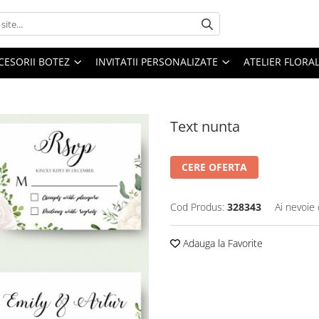
CESORII BOTEZ
INVITATII PERSONALIZATE
ATELIER FLORA
Text nunta
CERE OFERTA
Cod Produs:
328343
Ai nevoie 
Adauga la Favorite