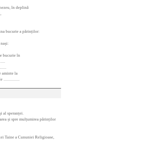
nezeu, în deplinã
,
na bucurie a pãrinților:
 nași:
de bucurie în
....
......
 aminte la
...............
 al speranței.
area și spre mulțumirea pãrinților
tei Taine a Cununiei Religioase,