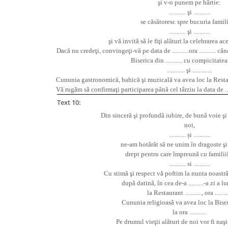
ş
i v-o punem pe hârtie:
...........
ş
i ...........
se c
ă
s
ă
toresc spre bucuria famili
...........
ş
i ...........
ş
i v
ă
invit
ă
s
ă
le fi
ţ
i al
ă
turi la celebrarea ac
Dac
ă
nu crede
ţ
i, convinge
ţ
i-v
ă
pe data de ...........ora ..........
Biserica din ........... cu compicitate
............
ş
i .............
Cununia gastronomic
ă
, bahic
ă
ş
i muzical
ă
va avea loc la Restaura
V
ă
rug
ă
m s
ă
confirma
ţ
i participarea pân
ă
cel târziu la data de ....
Text 10:
Din sincerã
ş
i profundã iubire, de bunã voie
ş
i
noi,
........... și ...........
ne-am hotãrât sã ne unim în dragoste
ş
i
drept pentru care împreunã cu familii
........... si ...........
Cu stimã
ş
i respect vã poftim la nunta noast
dupã datinã, în cea de-a ..........-a zi a lunii 
la Restaurant ..........., ora .........
Cununia religioasã va avea loc la Biserica 
la ora ...........
Pe drumul vie
ţ
ii alãturi de noi vor fi na
ş
i