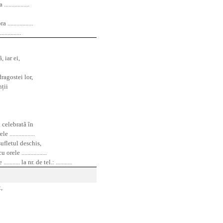
...............
.................
..............
 iar ei,
ragostei lor,
nții
 celebratã în
e .................
ufletul deschis,
rele .................
.... la nr. de tel.: ...........
,