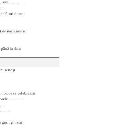
a .................
.....
i alãturi de noi
t de nașii noștri:
 pânã la data
ni serio
ş
i
 lor, ce se celebreazã
rele .................
...
...........
u gãsit
ş
i na
ş
ii: