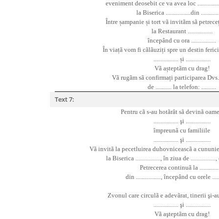
eveniment deosebit ce va avea loc ................. or
la Biserica .................din .............
Între șampanie și tort vã invitãm sã petreceț
la Restaurant .................
începând cu ora .................
În viațã vom fi cãlãuziți spre un destin ferici
................. și .................
Vã așteptãm cu drag!
Vã rugãm sã confirmați participarea Dvs.
de ........... la telefon: ..........
Text 7:
Pentru cã s-au hotãrât sã devinã oame
.................
ş
i .................
împreunã cu familiile
.................
ş
i .................
Vã invitã la pecetluirea duhovniceascã a cununiei
la Biserica ................., în ziua de ................., o
Petrecerea continuã la ..............
din ................., începând cu orele .......
Zvonul care circulã e adevãrat, tinerii
ş
i-a
.................
ş
i .................
Vã a
ş
teptãm cu drag!