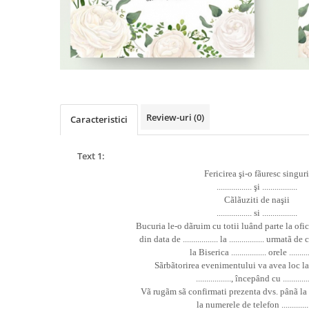
Pachete marturii
Cutii flori de hartie
Pungi si cutii prajituri
Cutii flori de sapun
Sticle si borcane
Cutii flori mixte
Cutii LUX
Aranjamente tematice
2025 Craciun
Review-uri
(0)
Caracteristici
1 Martie
2020 Craciun si Anul Nou
Text 1:
2021 Crăciun
Fericirea
ş
i-o fãuresc singuri
2022 Crăciun
.................
ş
i .................
2023 Crăciun
Cãlãuziti de na
ş
ii
................. si .................
8 Martie
Bucuria le-o dãruim cu totii luând parte la ofic
Paste
din data de ................. la ................. urmatã
Toamna și Halloween
la Biserica ................. orele ...........
Sãrbãtorirea evenimentului va avea loc l
Valentine's Day
................., începând cu .............
Buchete extravagante
Vã rugãm sã confirmati prezenta dvs. pânã la data 
la numerele de telefon ..............