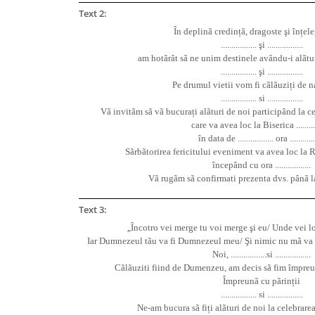
HOME & OFFICE Deco
Text 2:
În deplinã credințã, dragoste
ş
i înțel
.................
ş
i .................
am hotãrât sã ne unim destinele avându-i alãtur
.................
ş
i .................
Pe drumul vietii vom fi cãlãuziți de n
................. si .................
Vã invitãm sã vã bucurați alãturi de noi participând la c
care va avea loc la Biserica ...........
în data de ................. ora ............
Sãrbãtorirea fericitului eveniment va avea loc la Restau
începând cu ora .................
Vã rugãm sã confirmati prezenta dvs. pânã la da
Text 3:
„
Încotro vei merge tu voi merge
ş
i eu/ Unde vei l
Iar Dumnezeul tãu va fi Dumnezeul meu/
Ş
i nimic nu mã va 
Noi, .................si .................
Cãlãuziti fiind de Dumenzeu, am decis sã fim împreu
Împreunã cu pãrinții
................. si .................
Ne-am bucura sã fiți alãturi de noi la celebrarea