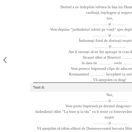
Dorind a ne îndeplini iubirea în fața lui Dum
credințã, înțelegere și respect
noi,
................. și .................
Vom depune “jurãmântul iubirii pe viațã” spre depli
................. și .................
Îndrumați fiind de distinșii noștri
................. și.................
Am fi onorați sã ne fiți aproape la ceas 
lãcașul sfânt al Bisericii .............
în data de ................. orele ...........
Vom petrece împreunã clipe de aducere
Restaurantul ................. începând cu orele ..
Vã așteptãm cu drag!
Text 6:
Noi,
................. și .................
Vom porni împreunã pe drumul dragostei și
Jurãmântul sfânt “La bine și la rãu” va fi rostit cu binecuvânt
noștri:
................. și .................
Vã așteptãm sã trãim alãturi de Dumneavoastrã bucuria Sfin