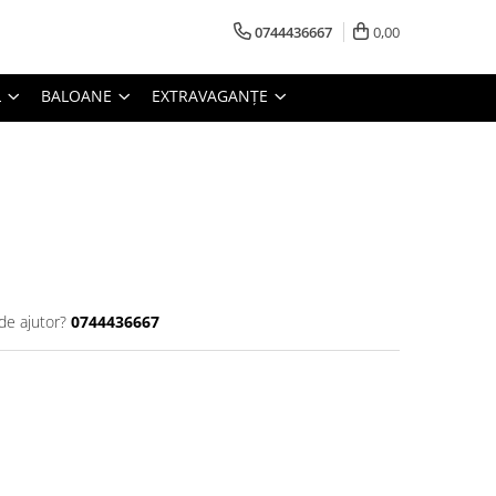
0744436667
0,00
L
BALOANE
EXTRAVAGANȚE
de ajutor?
0744436667