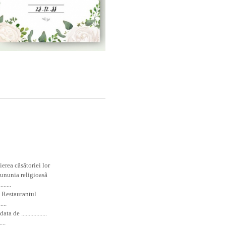
ierea cãsãtoriei lor
 de cununia religioasã
......
a Restaurantul
....
de .................
...