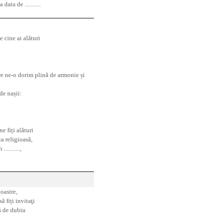
ta de ...........
.
e cine ai alãturi
re ne-o dorim plinã de armonie și
de nașii:
e fiți alãturi
unia religioasã,
..........,
oastre,
s
ă
fiți invita
ţ
i
ă
de dubiu