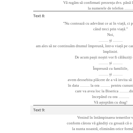
Vã rugãm sã confirmati prezența dvs. pânã la da
la numerele de telefon .........
Text 8:
“
Nu conteazã cu adevãrat ce ai în viațã, ci p
când treci prin viațã.”
Noi,
........... și ...........
am ales sã ne continuãm drumul împreunã, într-o viațã pe ca
împliniri.
De acum pașii noștri vor fi cãlãuziți 
........... și ...........
Împreunã cu familiile,
........... și ...........
avem deosebita plãcere de a vã invita sã n
în data ........... la ora ........... pentru cun
care va avea loc la Biserica ...........din .
începând cu ora ............
Vã așteptãm cu drag!
Text 9:
Venind în întâmpinarea temerilor v
conform c
ă
rora v
ă
g
ă
ndiți cu groaz
ă
c
ă
o 
la nunta noastr
ă
, elimin
ă
m orice form