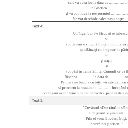
care va avea loc la data de ................. ora ..
la Biserica .................
ş
i va continua la restaurantul ................. ora 
Ne vor deschide calea na
ş
ii no
ş
tri ...
Text 4:
Un înger bun i-a fãcut sã se iubeascã,
................. si .................
vor deveni o singurã ființã prin puterea d
ş
i cãlãuziți cu dragoste de pãri
................. și .................
ş
i na
ş
ii
................. și.................
vor pã
ş
i în Taina Sfintei Cununii ce va fi
Biserica ................. în data de ................. orel
Pentru a ne bucura cu toții, vã a
ş
teptãm cu s
sã petrecem la restaurant ................. începând cu o
Vã rugãm sã confirmați participarea dvs. pânã la data de .......
Text 5:
“
Cuvântul «Da» rãmâne sfânt
E de granit, e jurãmânt,
Prin el vom fi nedespãrțiți,
Încrezãtori și fericiti.”