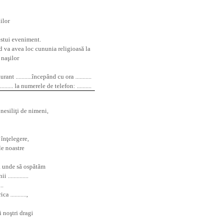
ilor
estui eveniment.
. când va avea loc cununia religioas
ă
la
a na
ş
ilor
nt ...........începând cu ora ...........
....... la numerele de telefon: ..........
 nesili
ţ
i de nimeni,
 în
ţ
elegere,
le noastre
rã unde sã ospãtãm
..............
..
...........,
i no
ş
tri dragi