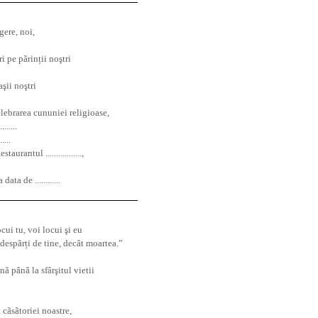
egere, noi,
i pe pãrinții no
ş
tri
a
ş
ii no
ş
tri
elebrarea cununiei religioase,
......
.....
rantul .................,
ta de ............
ocui tu, voi locui
ş
i eu
despãrți de tine, decât moartea.”
nã pânã la sfâr
ş
itul vietii
 cãsãtoriei noastre,