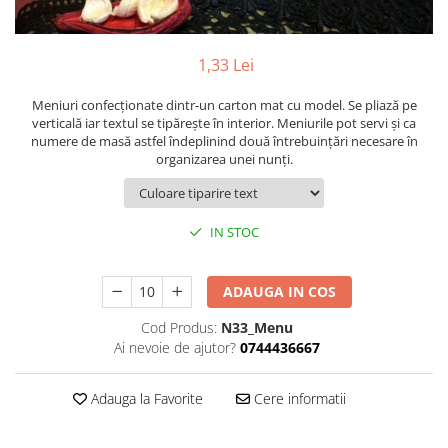
Pachete marturii
Cutii flori de hartie
Pungi si cutii prajituri
Cutii flori de sapun
Sticle si borcane
1,33 Lei
Cutii flori mixte
Cutii LUX
Meniuri confecţionate dintr-un carton mat cu model. Se pliază pe
verticală iar textul se tipăreşte în interior. Meniurile pot servi şi ca
Aranjamente tematice
numere de masă astfel îndeplinind două întrebuinţări necesare în
2025 Craciun
organizarea unei nunţi.
1 Martie
2020 Craciun si Anul Nou
IN STOC
2021 Crăciun
2022 Crăciun
2023 Crăciun
ADAUGA IN COS
8 Martie
Cod Produs:
N33_Menu
Paste
Ai nevoie de ajutor?
0744436667
Toamna și Halloween
Valentine's Day
Adauga la Favorite
Cere informatii
Buchete extravagante